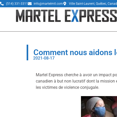
(514) 331-3311
info@martelmtl.com
Ville Saint-Laurent, Québec, Cana
Comment nous aidons le
2021-08-17
Martel Express cherche à avoir un impact pos
canadien à but non lucratif dont la missio
les victimes de violence conjugale.