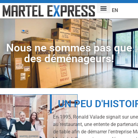
EN
Nous ne sommes pas que
des déménageurs!
UN PEU D'HISTOI
En 1995, Ronald Valade signait sur une 
au restaurant, une entente de partenaria
de table afin de démarrer l’entreprise M