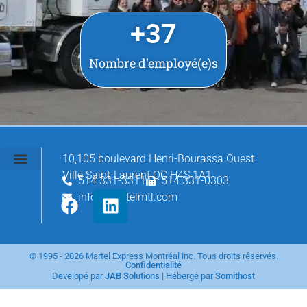
+
37
Nombre d'employé(e)s
10,105 boulevard Henri-Bourassa Ouest
Ville Saint-Laurent QC H4S 1A1
514 331-3311
514 331-0303
info@martelmtl.com
© 1995 - 2026 Martel Express Montréal inc. Tous droits réservés.
Confidentialité
Developé par
JAB Solutions
| Hébergé par
Somithost