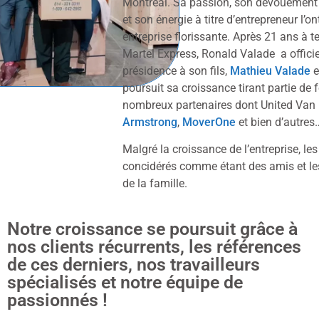
Montréal. Sa passion, son dévouement 
et son énergie à titre d’entrepreneur l’on
entreprise florissante. Après 21 ans à te
Martel Express, Ronald Valade a offici
présidence à son fils,
Mathieu Valade
e
poursuit sa croissance tirant partie de 
nombreux partenaires dont United Van 
Armstrong
,
MoverOne
et bien d’autres
Malgré la croissance de l’entreprise, les
concidérés comme étant des amis et 
de la famille.
Notre croissance se poursuit grâce à
nos clients récurrents, les références
de ces derniers, nos travailleurs
spécialisés et notre équipe de
passionnés !